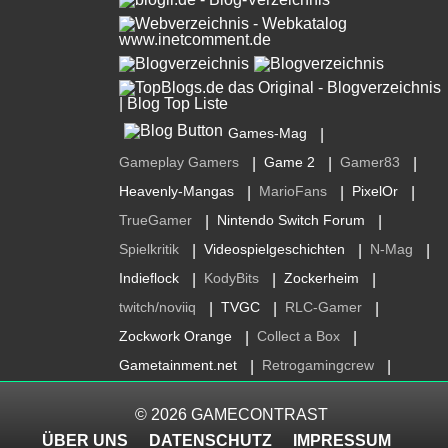
Games-Mag
|
Gameplay Gamers
Game 2
Gamer83
|
|
|
Heavenly-Mangas
MarioFans
PixelOr
|
|
|
TrueGamer
Nintendo Switch Forum
|
|
Spielkritik
Videospielgeschichten
N-Mag
|
|
|
Indieflock
KodyBits
Zockerheim
|
|
|
twitch/noviiq
TVGC
RLC-Gamer
|
|
|
Zockwork Orange
Collect a Box
|
|
Gametainment.net
Retrogamingcrew
|
|
© 2026
GAMECONTRAST
ÜBER UNS
DATENSCHUTZ
IMPRESSUM