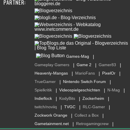
PARTNER:
Games-Mag
|
Gameplay Gamers
Game 2
Gamer83
|
|
|
Heavenly-Mangas
MarioFans
PixelOr
|
|
|
TrueGamer
Nintendo Switch Forum
|
|
Spielkritik
Videospielgeschichten
N-Mag
|
|
|
Indieflock
KodyBits
Zockerheim
|
|
|
twitch/noviiq
TVGC
RLC-Gamer
|
|
|
Zockwork Orange
Collect a Box
|
|
Gametainment.net
Retrogamingcrew
|
|