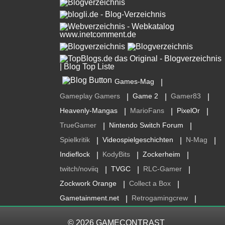
Games-Mag
|
Gameplay Gamers
Game 2
Gamer83
|
|
|
Heavenly-Mangas
MarioFans
PixelOr
|
|
|
TrueGamer
Nintendo Switch Forum
|
|
Spielkritik
Videospielgeschichten
N-Mag
|
|
|
Indieflock
KodyBits
Zockerheim
|
|
|
twitch/noviiq
TVGC
RLC-Gamer
|
|
|
Zockwork Orange
Collect a Box
|
|
Gametainment.net
Retrogamingcrew
|
|
© 2026
GAMECONTRAST