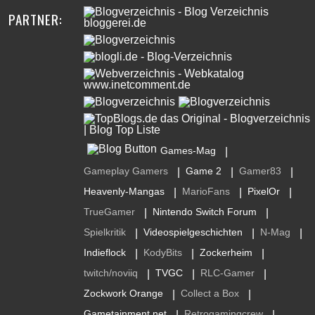
PARTNER:
Games-Mag
|
Gameplay Gamers
Game 2
Gamer83
|
|
|
Heavenly-Mangas
MarioFans
PixelOr
|
|
|
TrueGamer
Nintendo Switch Forum
|
|
Spielkritik
Videospielgeschichten
N-Mag
|
|
|
Indieflock
KodyBits
Zockerheim
|
|
|
twitch/noviiq
TVGC
RLC-Gamer
|
|
|
Zockwork Orange
Collect a Box
|
|
Gametainment.net
Retrogamingcrew
|
|