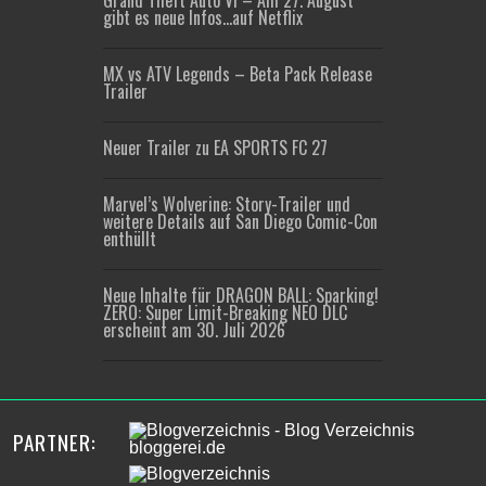
Grand Theft Auto VI – Am 27. August
gibt es neue Infos…auf Netflix
MX vs ATV Legends – Beta Pack Release
Trailer
Neuer Trailer zu EA SPORTS FC 27
Marvel’s Wolverine: Story-Trailer und
weitere Details auf San Diego Comic-Con
enthüllt
Neue Inhalte für DRAGON BALL: Sparking!
ZERO: Super Limit-Breaking NEO DLC
erscheint am 30. Juli 2026
PARTNER: