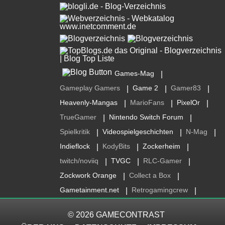
Games-Mag
|
Gameplay Gamers
Game 2
Gamer83
|
|
|
Heavenly-Mangas
MarioFans
PixelOr
|
|
|
TrueGamer
Nintendo Switch Forum
|
|
Spielkritik
Videospielgeschichten
N-Mag
|
|
|
Indieflock
KodyBits
Zockerheim
|
|
|
twitch/noviiq
TVGC
RLC-Gamer
|
|
|
Zockwork Orange
Collect a Box
|
|
Gametainment.net
Retrogamingcrew
|
|
© 2026
GAMECONTRAST