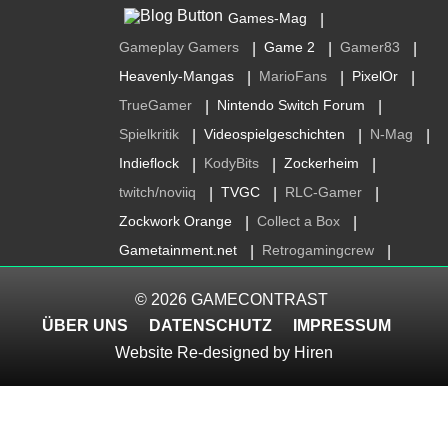
Games-Mag
|
Gameplay Gamers
Game 2
Gamer83
|
|
|
Heavenly-Mangas
MarioFans
PixelOr
|
|
|
TrueGamer
Nintendo Switch Forum
|
|
Spielkritik
Videospielgeschichten
N-Mag
|
|
|
Indieflock
KodyBits
Zockerheim
|
|
|
twitch/noviiq
TVGC
RLC-Gamer
|
|
|
Zockwork Orange
Collect a Box
|
|
Gametainment.net
Retrogamingcrew
|
|
© 2026
GAMECONTRAST
ÜBER UNS
DATENSCHUTZ
IMPRESSUM
Website Re-designed by
Hiren