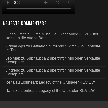
NEUESTE KOMMENTARE
Lucas Smith
zu
Orcs Must Die!: Unchained – F2P-Titel
startet in die offene Beta
FiddleBops
zu
Battletron Nintendo Switch Pro Controller
im Test
Leo Map
zu
Subnautica 2 übertrifft 4 Millionen verkaufte
Exemplare
Lingfeng
zu
Subnautica 2 übertrifft 4 Millionen verkaufte
Exemplare
Rena
zu
Lionheart: Legacy of the Crusader REVIEW
Hans
zu
Lionheart: Legacy of the Crusader REVIEW