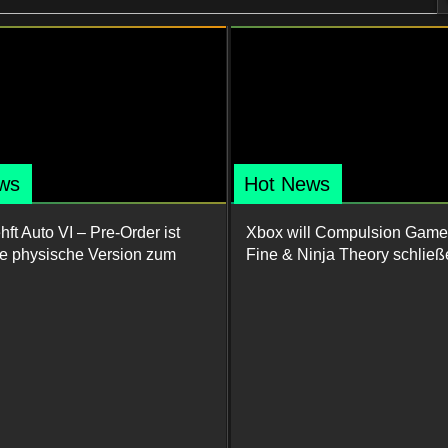
ws
Hot News
ft Auto VI – Pre-Order ist
Xbox will Compulsion Game
ine physische Version zum
Fine & Ninja Theory schließ