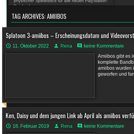
physischer Spielediscs für alle neuen PlayStation-
Spiele ab
TAG ARCHIVES:
AMIIBOS
Splatoon 3-amiibos – Erscheinungsdatum und Videovorst
11. Oktober 2022
Rena
keine Kommentare
Amiibos gibt es 
komplette Bandbr
amiibos wurden i
geworfen und fan
Ken, Daisy und dem jungen Link ab April als amiibos verf
18. Februar 2019
Rena
keine Kommentare