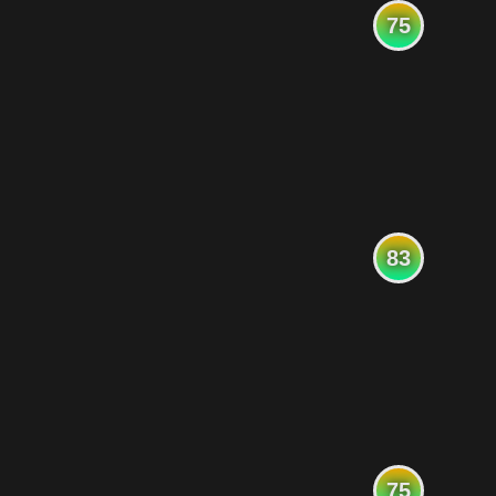
75
83
75