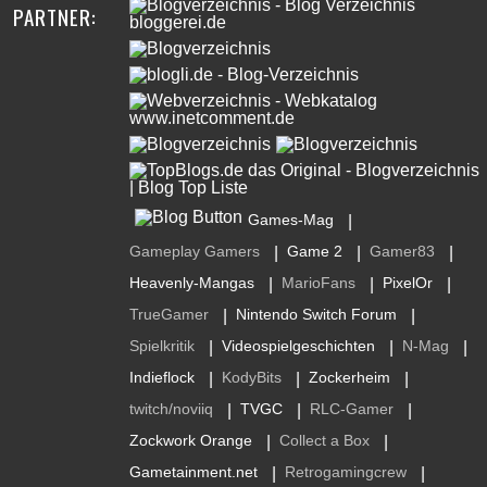
PARTNER:
Games-Mag
|
Gameplay Gamers
Game 2
Gamer83
|
|
|
Heavenly-Mangas
MarioFans
PixelOr
|
|
|
TrueGamer
Nintendo Switch Forum
|
|
Spielkritik
Videospielgeschichten
N-Mag
|
|
|
Indieflock
KodyBits
Zockerheim
|
|
|
twitch/noviiq
TVGC
RLC-Gamer
|
|
|
Zockwork Orange
Collect a Box
|
|
Gametainment.net
Retrogamingcrew
|
|