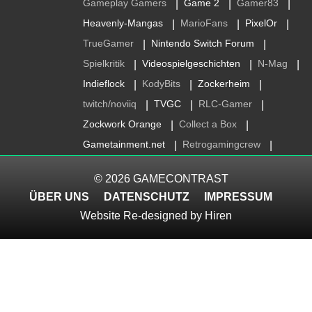
Gameplay Gamers
Game 2
Gamer83
|
|
|
Heavenly-Mangas
MarioFans
PixelOr
|
|
|
TrueGamer
Nintendo Switch Forum
|
|
Spielkritik
Videospielgeschichten
N-Mag
|
|
|
Indieflock
KodyBits
Zockerheim
|
|
|
twitch/noviiq
TVGC
RLC-Gamer
|
|
|
Zockwork Orange
Collect a Box
|
|
Gametainment.net
Retrogamingcrew
|
|
© 2026
GAMECONTRAST
ÜBER UNS
DATENSCHUTZ
IMPRESSUM
Website Re-designed by
Hiren