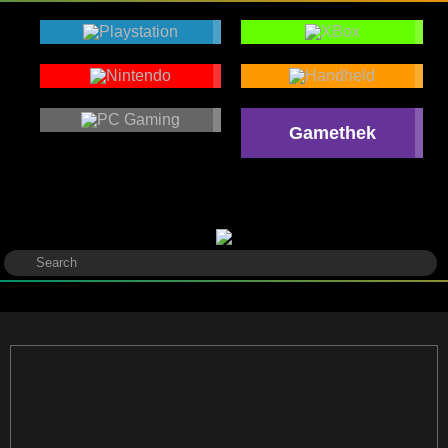
Gamethek