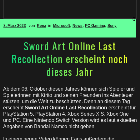
0
,
,
,
8. März 2023
von
Rena
in
Microsoft
News
PC Gaming
Sony
Sword Art Online Last
Recollection erscheint noch
dieses Jahr
Ab dem 06. Oktober diesen Jahres können sich Spieler und
Spielerinnen mit Kirito und seinen Freunden ins Abenteuer
stürzen, um die Welt zu beschützen. Denn an diesem Tag
erscheint
Sword Art Online Last Recollection
erscheint für
PlayStation 5, PlayStation 4, Xbox Series X|S, Xbox One
und PC. Eine Nintendo Switch Version wird es laut aktuellen
Angaben von Bandai Namco nicht geben.
In einem neuen Video können Fans außerdem die