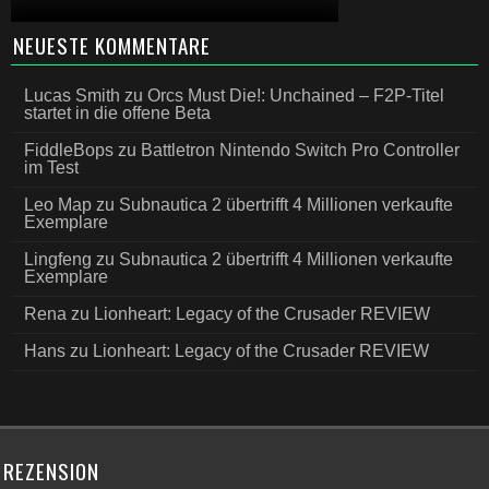
NEUESTE KOMMENTARE
Lucas Smith
zu
Orcs Must Die!: Unchained – F2P-Titel
startet in die offene Beta
FiddleBops
zu
Battletron Nintendo Switch Pro Controller
im Test
Leo Map
zu
Subnautica 2 übertrifft 4 Millionen verkaufte
Exemplare
Lingfeng
zu
Subnautica 2 übertrifft 4 Millionen verkaufte
Exemplare
Rena
zu
Lionheart: Legacy of the Crusader REVIEW
Hans
zu
Lionheart: Legacy of the Crusader REVIEW
REZENSION