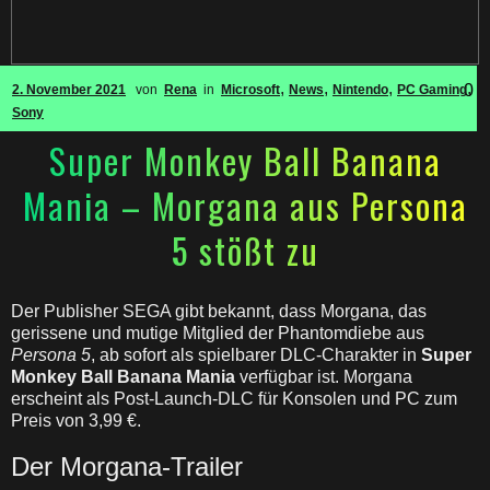
,
,
,
,
0
2. November 2021
von
Rena
in
Microsoft
News
Nintendo
PC Gaming
Sony
Super Monkey Ball Banana
Mania – Morgana aus Persona
5 stößt zu
Der Publisher SEGA gibt bekannt, dass Morgana, das
gerissene und mutige Mitglied der Phantomdiebe aus
Persona 5
, ab sofort als spielbarer DLC-Charakter in
Super
Monkey Ball Banana Mania
verfügbar ist. Morgana
erscheint als Post-Launch-DLC für Konsolen und PC zum
Preis von 3,99 €.
Der Morgana-Trailer