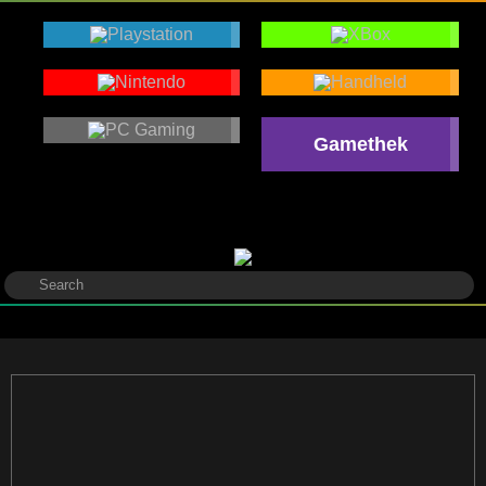
Gamethek