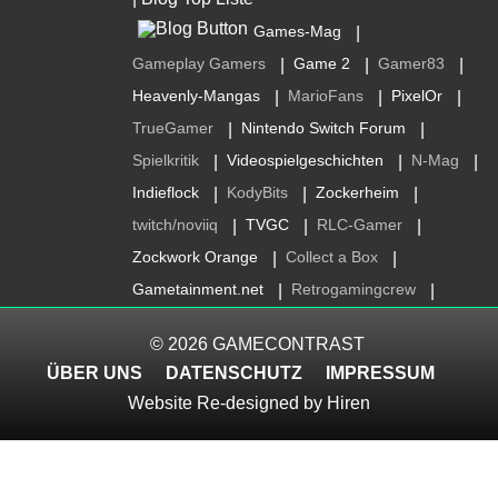
Games-Mag
|
Gameplay Gamers
Game 2
Gamer83
|
|
|
Heavenly-Mangas
MarioFans
PixelOr
|
|
|
TrueGamer
Nintendo Switch Forum
|
|
Spielkritik
Videospielgeschichten
N-Mag
|
|
|
Indieflock
KodyBits
Zockerheim
|
|
|
twitch/noviiq
TVGC
RLC-Gamer
|
|
|
Zockwork Orange
Collect a Box
|
|
Gametainment.net
Retrogamingcrew
|
|
© 2026
GAMECONTRAST
ÜBER UNS
DATENSCHUTZ
IMPRESSUM
Website Re-designed by
Hiren