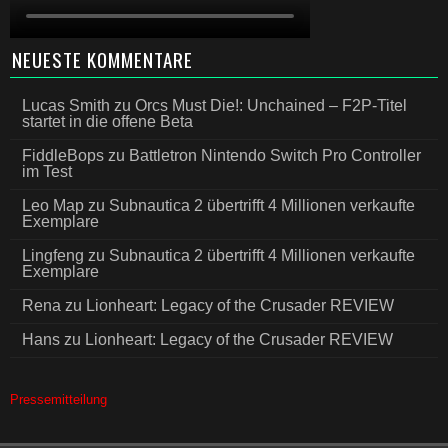
NEUESTE KOMMENTARE
Lucas Smith
zu
Orcs Must Die!: Unchained – F2P-Titel
startet in die offene Beta
FiddleBops
zu
Battletron Nintendo Switch Pro Controller
im Test
Leo Map
zu
Subnautica 2 übertrifft 4 Millionen verkaufte
Exemplare
Lingfeng
zu
Subnautica 2 übertrifft 4 Millionen verkaufte
Exemplare
Rena
zu
Lionheart: Legacy of the Crusader REVIEW
Hans
zu
Lionheart: Legacy of the Crusader REVIEW
Pressemitteilung