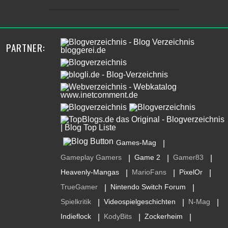
PARTNER:
Games-Mag
|
Gameplay Gamers
Game 2
Gamer83
|
|
|
Heavenly-Mangas
MarioFans
PixelOr
|
|
|
TrueGamer
Nintendo Switch Forum
|
|
Spielkritik
Videospielgeschichten
N-Mag
|
|
|
Indieflock
KodyBits
Zockerheim
|
|
|