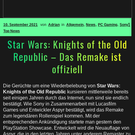
,
,
,
,
1
10. September 2021
von
Adrian
in
Allgemein
News
PC Gaming
Sony
Top News
Star Wars: Knights of the Old
Republic – Das Remake ist
offiziell
Die Gerüchte um eine Wiederbelebung von
Star Wars:
Knights of the Old Republic
kursieren mittlerweile bereits
seit einigen Jahren durch das Internet, nun sind sie endlich
bestätigt. Wie Sony in Zusammenarbeit mit Lucasfilm
Games und Entwickler Aspyr bestätigt, wird das Remake
zum legendären Rollenspiel kommen. Mit der
entsprechenden Ankündigung startete man gestern den
PlayStation Showcase. Entwickelt wird die Neuauflage von
Aspyr, die in den letzten Jahren unter anderem Remaster zu