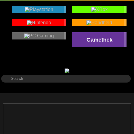
Gamethek