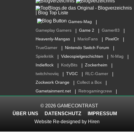
Games-Mag
|
Gameplay Gamers
Game 2
Gamer83
|
|
|
Heavenly-Mangas
MarioFans
PixelOr
|
|
|
TrueGamer
Nintendo Switch Forum
|
|
Spielkritik
Videospielgeschichten
N-Mag
|
|
|
Indieflock
KodyBits
Zockerheim
|
|
|
twitch/noviiq
TVGC
RLC-Gamer
|
|
|
Zockwork Orange
Collect a Box
|
|
Gametainment.net
Retrogamingcrew
|
|
© 2026
GAMECONTRAST
ÜBER UNS
DATENSCHUTZ
IMPRESSUM
Website Re-designed by
Hiren