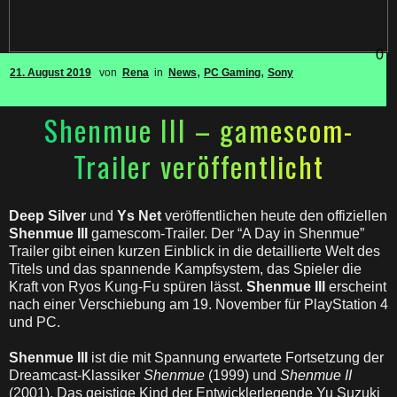
0
,
,
21. August 2019
von
Rena
in
News
PC Gaming
Sony
Shenmue III – gamescom-
Trailer veröffentlicht
Deep Silver
und
Ys Net
veröffentlichen heute den offiziellen
Shenmue III
gamescom-Trailer. Der “A Day in Shenmue”
Trailer gibt einen kurzen Einblick in die detaillierte Welt des
Titels und das spannende Kampfsystem, das Spieler die
Kraft von Ryos Kung-Fu spüren lässt.
Shenmue III
erscheint
nach einer Verschiebung am 19. November für PlayStation 4
und PC.
Shenmue III
ist die mit Spannung erwartete Fortsetzung der
Dreamcast-Klassiker
Shenmue
(1999) und
Shenmue II
(2001). Das geistige Kind der Entwicklerlegende Yu Suzuki