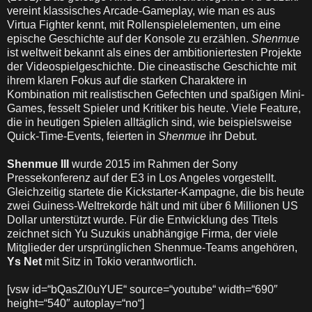
vereint klassisches Arcade-Gameplay, wie man es aus
Virtua Fighter kennt, mit Rollenspielelementen, um eine
epische Geschichte auf der Konsole zu erzählen.
Shenmue
ist weltweit bekannt als eines der ambitioniertesten Projekte
der Videospielgeschichte. Die cineastische Geschichte mit
ihrem klaren Fokus auf die starken Charaktere in
Kombination mit realistischen Gefechten und spaßigen Mini-
Games, fesselt Spieler und Kritiker bis heute. Viele Feature,
die in heutigen Spielen alltäglich sind, wie beispielsweise
Quick-Time-Events, feierten in
Shenmue
ihr Debut.
Shenmue III
wurde 2015 im Rahmen der Sony
Pressekonferenz auf der E3 in Los Angeles vorgestellt.
Gleichzeitig startete die Kickstarter-Kampagne, die bis heute
zwei Guiness-Weltrekorde hält und mit über 6 Millionen US
Dollar unterstützt wurde. Für die Entwicklung des Titels
zeichnet sich Yu Suzukis unabhängige Firma, der viele
Mitglieder der ursprünglichen Shenmue-Teams angehören,
Ys Net
mit Sitz in Tokio verantwortlich.
[vsw id=“bQasZl0uYUE“ source=“youtube“ width=“690″
height=“540″ autoplay=“no“]