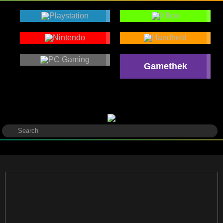
Gamethek