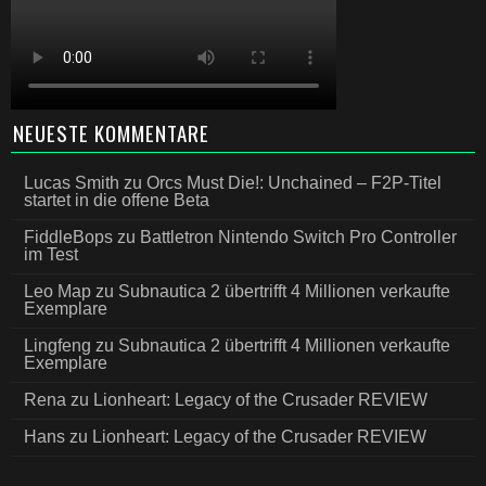
NEUESTE KOMMENTARE
Lucas Smith
zu
Orcs Must Die!: Unchained – F2P-Titel
startet in die offene Beta
FiddleBops
zu
Battletron Nintendo Switch Pro Controller
im Test
Leo Map
zu
Subnautica 2 übertrifft 4 Millionen verkaufte
Exemplare
Lingfeng
zu
Subnautica 2 übertrifft 4 Millionen verkaufte
Exemplare
Rena
zu
Lionheart: Legacy of the Crusader REVIEW
Hans
zu
Lionheart: Legacy of the Crusader REVIEW