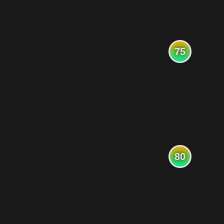
75
80