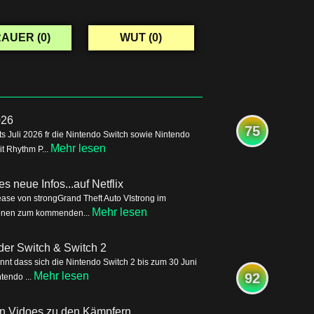
AUER (
0
)
WUT (
0
)
026
75
s Juli 2026 fr die Nintendo Switch sowie Nintendo
Mehr lesen
it Rhythm P...
s neue Infos...auf Netflix
ease von strongGrand Theft Auto VIstrong im
Mehr lesen
tionen zum kommenden...
der Switch & Switch 2
nnt dass sich die Nintendo Switch 2 bis zum 30 Juni
Mehr lesen
92
tendo ...
ren Vidoes zu den Kämpfern