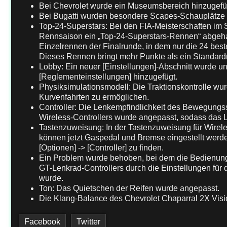
Bei Chevrolet wurde ein Museumsbereich hinzugefü
Bei Bugatti wurden besondere Scapes-Schauplätze 
Top-24-Superstars: Bei den FIA-Meisterschaften im
Rennsaison ein „Top-24-Superstars-Rennen“ abgehal
Einzelrennen der Finalrunde, in dem nur die 24 bes
Dieses Rennen bringt mehr Punkte als ein Standard
Lobby: Ein neuer [Einstellungen]-Abschnitt wurde un
[Reglementeinstellungen] hinzugefügt.
Physiksimulationsmodell: Die Traktionskontrolle wu
Kurvenfahrten zu ermöglichen.
Controller: Die Lenkempfindlichkeit des Bewegu
Wireless-Controllers wurde angepasst, sodass das 
Tastenzuweisung: In der Tastenzuweisung für Wirele
können jetzt Gaspedal und Bremse eingestellt werde
[Optionen] -> [Controller] zu finden.
Ein Problem wurde behoben, bei dem die Bedienung 
GT-Lenkrad-Controllers durch die Einstellungen für 
wurde.
Ton: Das Quietschen der Reifen wurde angepasst.
Die Klang-Balance des Chevrolet Chaparral 2X Vis
Facebook
Twitter