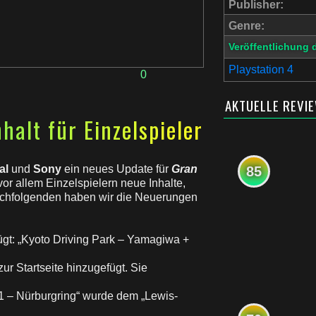
Publisher:
Genre:
Veröffentlichung 
Playstation 4
0
AKTUELLE REVI
halt für Einzelspieler
al
und
Sony
ein neues Update für
Gran
85
vor allem Einzelspielern neue Inhalte,
chfolgenden haben wir die Neuerungen
ügt: „Kyoto Driving Park – Yamagiwa +
r Startseite hinzugefügt. Sie
1 – Nürburgring“ wurde dem „Lewis-