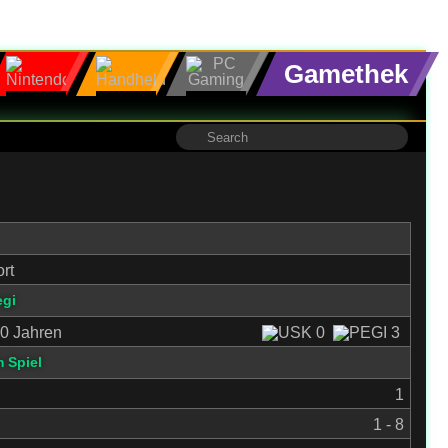
Gamethek
rt
egi
0 Jahren
 Spiel
1
1 - 8