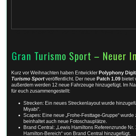
23. Dezember 2017
von
Christian
in
News
,
Sony
Gran Turismo Sport – Neuer In
Kurz vor Weihnachten haben Entwickler
Polyphony Digit
Turismo Sport
veröffentlicht. Der neue
Patch 1.09
bietet 
außerdem werden 12 neue Fahrzeuge hinzugefügt. Im Na
für euch zusammengestellt:
Strecken: Ein neues Streckenlayout wurde hinzugef
Miyabi“.
Scapes: Eine neue „Frohe-Festtage-Gruppe“ wurde zu
beinhaltet auch neue Fotoschauplätze.
Brand Central: „Lewis Hamiltons Referenzrunde Nr. 
Hamilton-Bereich“ von Brand Central hinzugefügt.