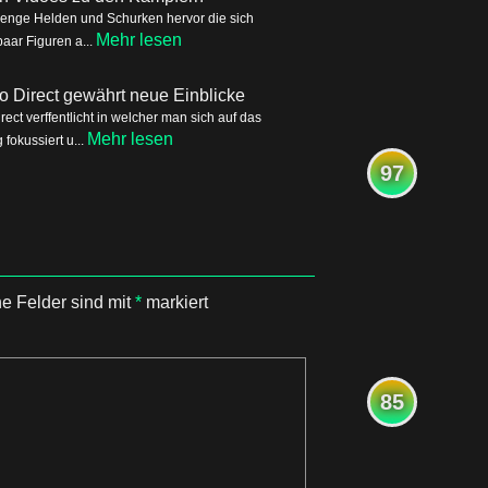
Menge Helden und Schurken hervor die sich
Mehr lesen
aar Figuren a...
o Direct gewährt neue Einblicke
ct verffentlicht in welcher man sich auf das
Mehr lesen
okussiert u...
97
he Felder sind mit
*
markiert
85