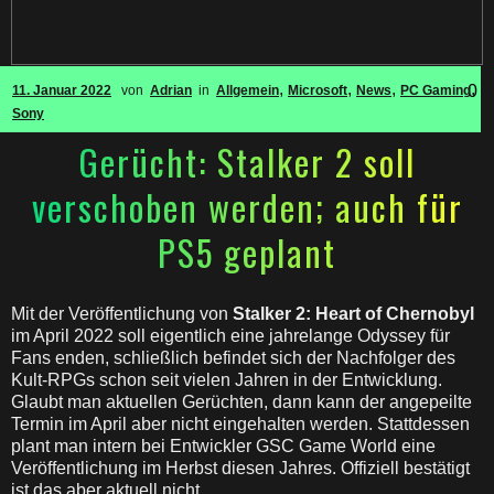
,
,
,
,
0
11. Januar 2022
von
Adrian
in
Allgemein
Microsoft
News
PC Gaming
Sony
Gerücht: Stalker 2 soll
verschoben werden; auch für
PS5 geplant
Mit der Veröffentlichung von
Stalker 2: Heart of Chernobyl
im April 2022 soll eigentlich eine jahrelange Odyssey für
Fans enden, schließlich befindet sich der Nachfolger des
Kult-RPGs schon seit vielen Jahren in der Entwicklung.
Glaubt man aktuellen Gerüchten, dann kann der angepeilte
Termin im April aber nicht eingehalten werden. Stattdessen
plant man intern bei Entwickler GSC Game World eine
Veröffentlichung im Herbst diesen Jahres. Offiziell bestätigt
ist das aber aktuell nicht.