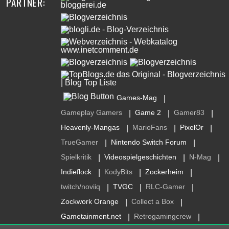
PARTNER:
Games-Mag
|
Gameplay Gamers
Game 2
Gamer83
|
|
|
Heavenly-Mangas
MarioFans
PixelOr
|
|
|
TrueGamer
Nintendo Switch Forum
|
|
Spielkritik
Videospielgeschichten
N-Mag
|
|
|
Indieflock
KodyBits
Zockerheim
|
|
|
twitch/noviiq
TVGC
RLC-Gamer
|
|
|
Zockwork Orange
Collect a Box
|
|
Gametainment.net
Retrogamingcrew
|
|