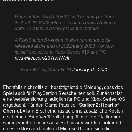
Rumour has it STALKER 2 will be delayed from
its April 28, 2022 release to an unknown Autumn
date. IMO this is a very plausible rumour.
A PlayStation 5 version is also rumoured to be
released at the end of 2022/early 2023. For now
its still exclusive to Xbox Series X|S and PC.
pic.twitter.com/z37iVnWcIn
— MauroNL (@MauroNL3)
January 10, 2022
Ebenfalls nicht offiziell bestätigt ist die Meldung, dass das
Spiel auch für PlayStation 5 erscheinen soll. Zunächst ist
eine Veröffentlichung lediglich für PC und Xbox Series X/S
angedacht. Für den Game Pass soll
Stalker 2: Heart of
Chernobyl
am Erscheinungstag ohne zusätzliche Kosten
erscheinen. Eine Veröffentlichung für weitere Plattformen
war im vornherein nie ausgeschlossen worden, aufgrund
eines exklusiven Deals mit Microsoft haben sich die