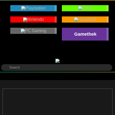
Gamethek