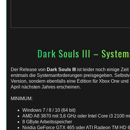
19. Dezember 2015
von
Tim
in
Microsoft
,
News
,
PC
Dark Souls III – Syste
Der Release von
Dark Souls III
ist leider noch einige Zei
erstmals die Systemanforderungen preisgegeben. Selbstver
Version, sondern ebenfalls eine Edition für Xbox One und P
April nächsten Jahres erscheinen.
MINIMUM:
Windows 7 / 8 / 10 (64 bit)
AMD A8 3870 mit 3,6 GHz oder Intel Core i3 2100 m
8 GByte Arbeitsspeicher
Nvidia GeForce GTX 465 oder ATI Radeon TM HD 