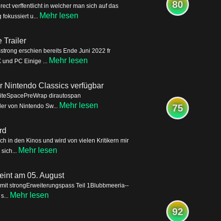
80
ct verffentlicht in welcher man sich auf das
Mehr lesen
okussiert u...
Trailer
trong erschien bereits Ende Juni 2022 fr
Mehr lesen
 und PC Einige ...
für Nintendo Classics verfügbar
WhiteSpacePreWrap dirautospan
Mehr lesen
eder von Nintendo Sw...
75
rd
 in den Kinos und wird von vielen Kritikern mir
Mehr lesen
sich...
eint am 05. August
it strongErweiterungspass Teil 1Blubbmeeria--
Mehr lesen
s...
92