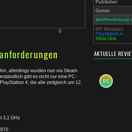
Publisher:
Genre:
Veröffentlichung 
MS Windows
0
 Gaming
,
Sony
Playstation 4
Xbox One
manforderungen
AKTUELLE REVI
t hin, allerdings wurden nun via Steam
ständlich gibt es nicht nur eine PC-
85
layStation 4, die alle zeitgleich am 12.
it 3,1 GHz
6870