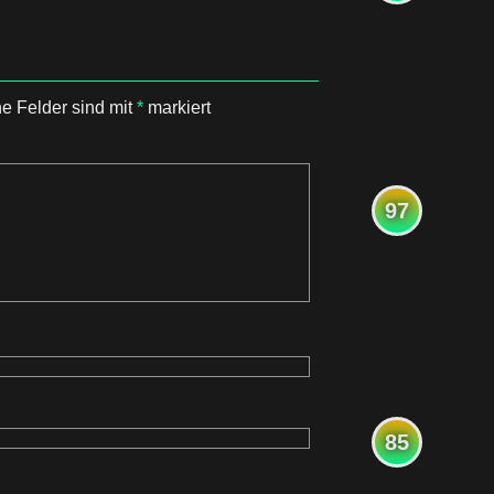
he Felder sind mit
*
markiert
97
85