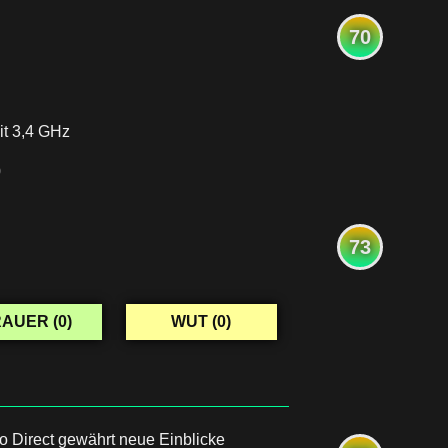
70
it 3,4 GHz
0
73
AUER (
0
)
WUT (
0
)
o Direct gewährt neue Einblicke