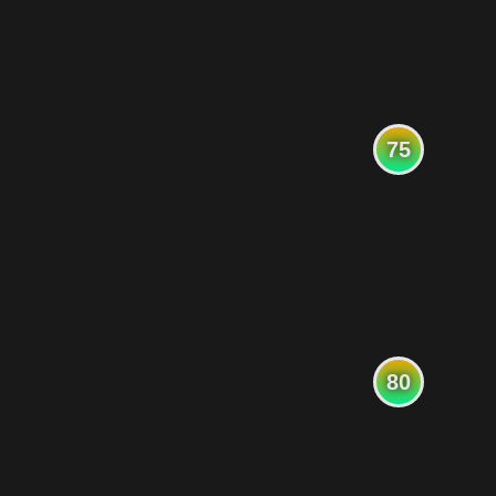
75
80