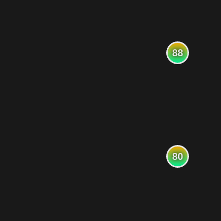
88
80