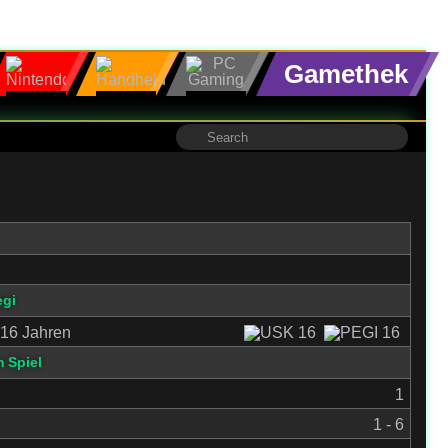
Gamethek
egi
16 Jahren
 Spiel
1
1 - 6