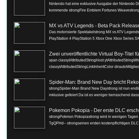
Nintendo hat eine exklusive Ausgabe der Nintendo Dire
kommende strongFire Emblem Fortunes Weavestrong f
MX vs ATV Legends - Beta Pack Release 
Das motorisierte Spektakelstrong MX vs ATV Legendss
PlayStation 4 PlayStation 5 Xbox One Xbox Series SX
Zwei unveröffentlichte Virtual Boy-Titel 
span classytAttributedStringHost ytAttributedString
classytAttributedStringLinkInheritColor dirautoMitgli
Spider-Man: Brand New Day bricht Reko
strongSpider-Man Brand New Daystrong ist nun endlich
inklusive gefeiert Da ist es weniger berraschend dass 
Pokemon Pokopia - Der erste DLC ersch
strongPokmon Pokopiastrong wird in wenigen Tagen m
TgQPHd-- strongseinen ersten kostenpflichtigen DLC 