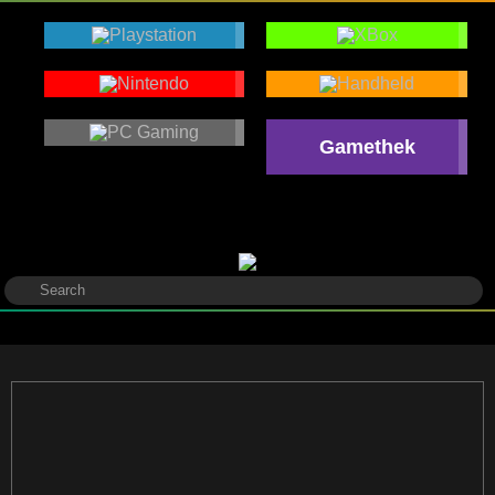
Gamethek