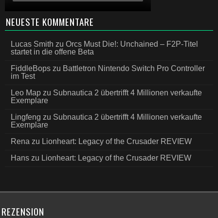
NEUESTE KOMMENTARE
Lucas Smith
zu
Orcs Must Die!: Unchained – F2P-Titel
startet in die offene Beta
FiddleBops
zu
Battletron Nintendo Switch Pro Controller
im Test
Leo Map
zu
Subnautica 2 übertrifft 4 Millionen verkaufte
Exemplare
Lingfeng
zu
Subnautica 2 übertrifft 4 Millionen verkaufte
Exemplare
Rena
zu
Lionheart: Legacy of the Crusader REVIEW
Hans
zu
Lionheart: Legacy of the Crusader REVIEW
REZENSION