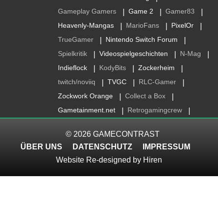
Gameplay Gamers
Game 2
Gamer83
|
|
|
Heavenly-Mangas
MarioFans
PixelOr
|
|
|
TrueGamer
Nintendo Switch Forum
|
|
Spielkritik
Videospielgeschichten
N-Mag
|
|
|
Indieflock
KodyBits
Zockerheim
|
|
|
twitch/noviiq
TVGC
RLC-Gamer
|
|
|
Zockwork Orange
Collect a Box
|
|
Gametainment.net
Retrogamingcrew
|
|
© 2026
GAMECONTRAST
ÜBER UNS
DATENSCHUTZ
IMPRESSUM
Website Re-designed by
Hiren