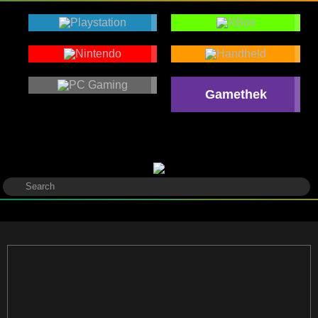
Gamethek