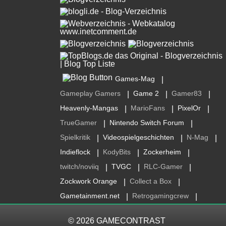
Games-Mag
|
Gameplay Gamers
Game 2
Gamer83
|
|
|
Heavenly-Mangas
MarioFans
PixelOr
|
|
|
TrueGamer
Nintendo Switch Forum
|
|
Spielkritik
Videospielgeschichten
N-Mag
|
|
|
Indieflock
KodyBits
Zockerheim
|
|
|
twitch/noviiq
TVGC
RLC-Gamer
|
|
|
Zockwork Orange
Collect a Box
|
|
Gametainment.net
Retrogamingcrew
|
|
© 2026
GAMECONTRAST