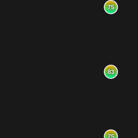
75
83
75