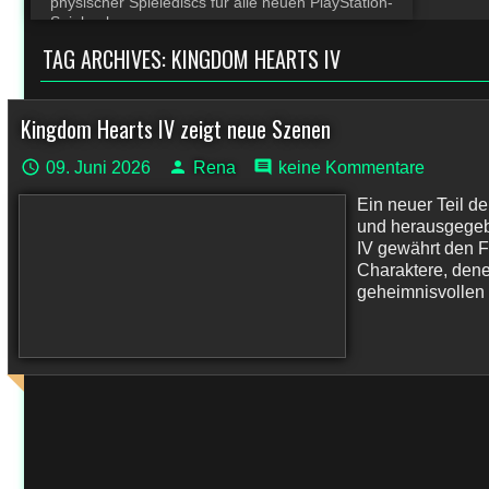
physischer Spielediscs für alle neuen PlayStation-
Spiele ab
TAG ARCHIVES:
KINGDOM HEARTS IV
Kingdom Hearts IV zeigt neue Szenen
09. Juni 2026
Rena
keine Kommentare
Ein neuer Teil de
und herausgegeb
IV gewährt den F
Charaktere, dene
geheimnisvollen S