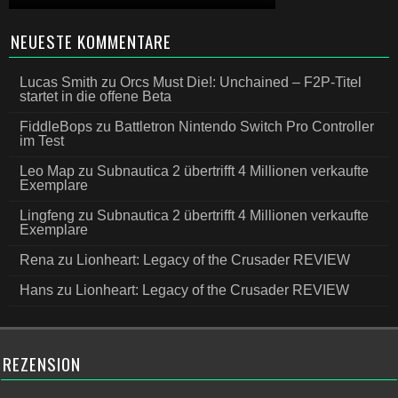
NEUESTE KOMMENTARE
Lucas Smith
zu
Orcs Must Die!: Unchained – F2P-Titel
startet in die offene Beta
FiddleBops
zu
Battletron Nintendo Switch Pro Controller
im Test
Leo Map
zu
Subnautica 2 übertrifft 4 Millionen verkaufte
Exemplare
Lingfeng
zu
Subnautica 2 übertrifft 4 Millionen verkaufte
Exemplare
Rena
zu
Lionheart: Legacy of the Crusader REVIEW
Hans
zu
Lionheart: Legacy of the Crusader REVIEW
REZENSION