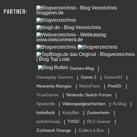
PARTNER:
Games-Mag
|
Gameplay Gamers
Game 2
Gamer83
|
|
|
Heavenly-Mangas
MarioFans
PixelOr
|
|
|
TrueGamer
Nintendo Switch Forum
|
|
Spielkritik
Videospielgeschichten
N-Mag
|
|
|
Indieflock
KodyBits
Zockerheim
|
|
|
twitch/noviiq
TVGC
RLC-Gamer
|
|
|
Zockwork Orange
Collect a Box
|
|