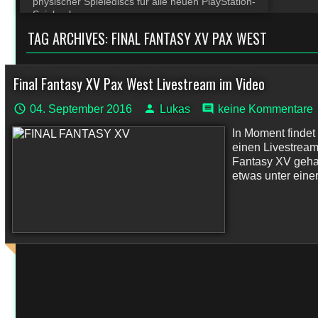
physischer Spielediscs für alle neuen PlayStation-
Spiele ab
TAG ARCHIVES:
FINAL FANTASY XV PAX WEST
Final Fantasy XV Pax West Livestream im Video
04. September 2016
Lukas
keine Kommentare
In Moment findet
einen Livestrea
Fantasy XV gehal
etwas unter einer