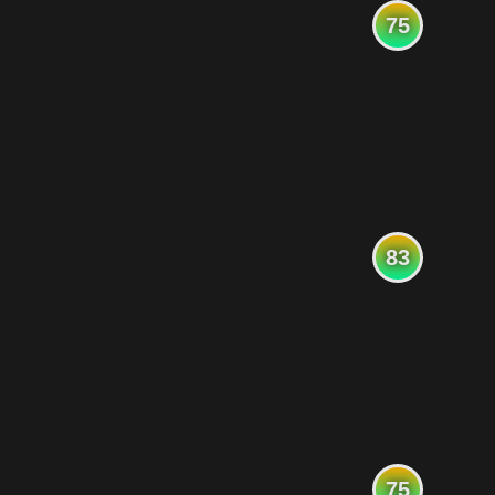
75
83
75