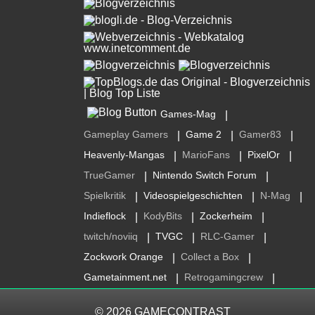
Games-Mag
|
Gameplay Gamers
Game 2
Gamer83
|
|
|
Heavenly-Mangas
MarioFans
PixelOr
|
|
|
TrueGamer
Nintendo Switch Forum
|
|
Spielkritik
Videospielgeschichten
N-Mag
|
|
|
Indieflock
KodyBits
Zockerheim
|
|
|
twitch/noviiq
TVGC
RLC-Gamer
|
|
|
Zockwork Orange
Collect a Box
|
|
Gametainment.net
Retrogamingcrew
|
|
© 2026
GAMECONTRAST