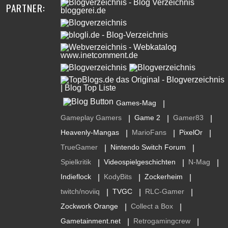
PARTNER:
Games-Mag
|
Gameplay Gamers
Game 2
Gamer83
|
|
|
Heavenly-Mangas
MarioFans
PixelOr
|
|
|
TrueGamer
Nintendo Switch Forum
|
|
Spielkritik
Videospielgeschichten
N-Mag
|
|
|
Indieflock
KodyBits
Zockerheim
|
|
|
twitch/noviiq
TVGC
RLC-Gamer
|
|
|
Zockwork Orange
Collect a Box
|
|
Gametainment.net
Retrogamingcrew
|
|