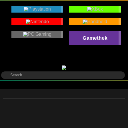
Gamethek