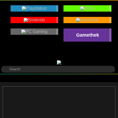
Gamethek