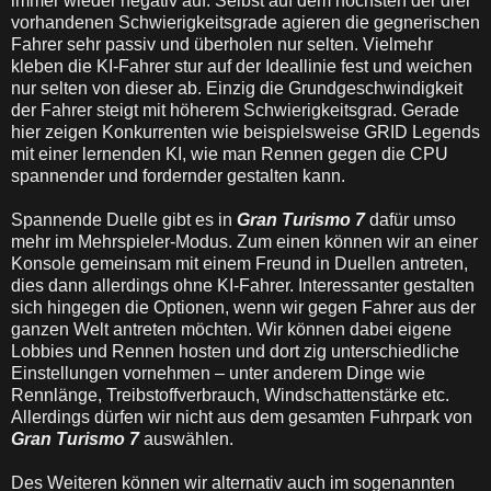
immer wieder negativ auf. Selbst auf dem höchsten der drei
vorhandenen Schwierigkeitsgrade agieren die gegnerischen
Fahrer sehr passiv und überholen nur selten. Vielmehr
kleben die KI-Fahrer stur auf der Ideallinie fest und weichen
nur selten von dieser ab. Einzig die Grundgeschwindigkeit
der Fahrer steigt mit höherem Schwierigkeitsgrad. Gerade
hier zeigen Konkurrenten wie beispielsweise GRID Legends
mit einer lernenden KI, wie man Rennen gegen die CPU
spannender und fordernder gestalten kann.
Spannende Duelle gibt es in
Gran Turismo 7
dafür umso
mehr im Mehrspieler-Modus. Zum einen können wir an einer
Konsole gemeinsam mit einem Freund in Duellen antreten,
dies dann allerdings ohne KI-Fahrer. Interessanter gestalten
sich hingegen die Optionen, wenn wir gegen Fahrer aus der
ganzen Welt antreten möchten. Wir können dabei eigene
Lobbies und Rennen hosten und dort zig unterschiedliche
Einstellungen vornehmen – unter anderem Dinge wie
Rennlänge, Treibstoffverbrauch, Windschattenstärke etc.
Allerdings dürfen wir nicht aus dem gesamten Fuhrpark von
Gran Turismo 7
auswählen.
Des Weiteren können wir alternativ auch im sogenannten