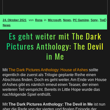
,
,
,
,
0
24. Oktober 2021
von
Rena
in
Microsoft
News
PC Gaming
Sony
Top
News
Es geht weiter mit The Dark
Pictures Anthology: The Devil
in Me
Mit
The Dark Pictures Anthology: House of Ashes
sollte
eigentlich die zuerst als Trilogie geplante Reihe einen
Abschluss finden. Doch es geht weiter. Am Ende von House
of Ashes gibt es nämlich erneut einen Teaser, der einen
weiteren Teil verspricht. Bereits in Little Hope wurde das
nachfolgende Spiel enthüllt.
Mit
The Dark Pictures Anthology: The Devil in Me
ist nun
aber die Rede von der vierten und finalen Episode der