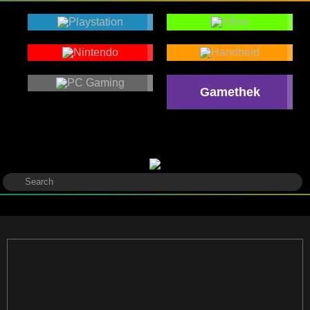
Gamethek