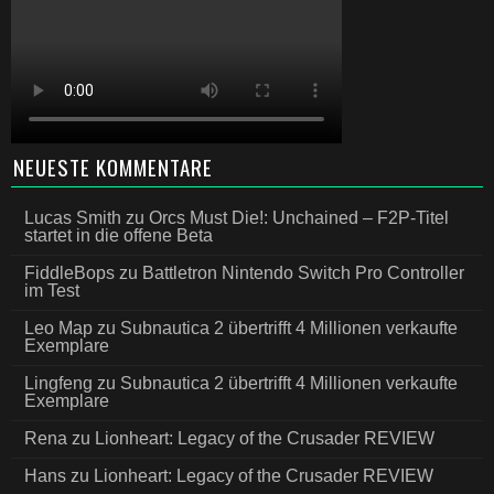
NEUESTE KOMMENTARE
Lucas Smith
zu
Orcs Must Die!: Unchained – F2P-Titel
startet in die offene Beta
FiddleBops
zu
Battletron Nintendo Switch Pro Controller
im Test
Leo Map
zu
Subnautica 2 übertrifft 4 Millionen verkaufte
Exemplare
Lingfeng
zu
Subnautica 2 übertrifft 4 Millionen verkaufte
Exemplare
Rena
zu
Lionheart: Legacy of the Crusader REVIEW
Hans
zu
Lionheart: Legacy of the Crusader REVIEW