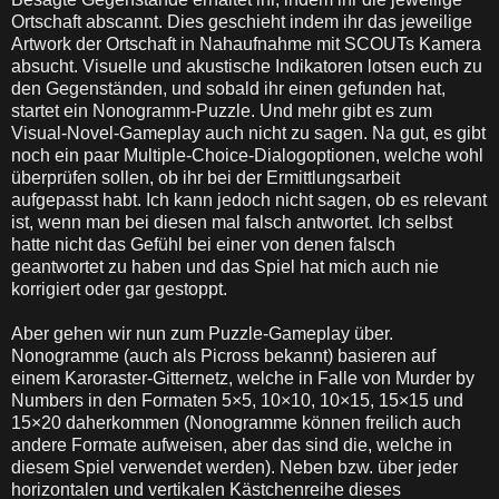
Ortschaft abscannt. Dies geschieht indem ihr das jeweilige
Artwork der Ortschaft in Nahaufnahme mit SCOUTs Kamera
absucht. Visuelle und akustische Indikatoren lotsen euch zu
den Gegenständen, und sobald ihr einen gefunden hat,
startet ein Nonogramm-Puzzle. Und mehr gibt es zum
Visual-Novel-Gameplay auch nicht zu sagen. Na gut, es gibt
noch ein paar Multiple-Choice-Dialogoptionen, welche wohl
überprüfen sollen, ob ihr bei der Ermittlungsarbeit
aufgepasst habt. Ich kann jedoch nicht sagen, ob es relevant
ist, wenn man bei diesen mal falsch antwortet. Ich selbst
hatte nicht das Gefühl bei einer von denen falsch
geantwortet zu haben und das Spiel hat mich auch nie
korrigiert oder gar gestoppt.
Aber gehen wir nun zum Puzzle-Gameplay über.
Nonogramme (auch als Picross bekannt) basieren auf
einem Karoraster-Gitternetz, welche in Falle von Murder by
Numbers in den Formaten 5×5, 10×10, 10×15, 15×15 und
15×20 daherkommen (Nonogramme können freilich auch
andere Formate aufweisen, aber das sind die, welche in
diesem Spiel verwendet werden). Neben bzw. über jeder
horizontalen und vertikalen Kästchenreihe dieses