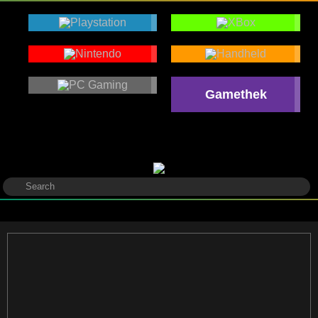
Gamethek