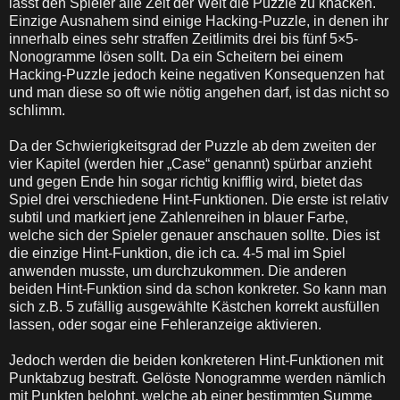
lässt den Spieler alle Zeit der Welt die Puzzle zu knacken.
Einzige Ausnahem sind einige Hacking-Puzzle, in denen ihr
innerhalb eines sehr straffen Zeitlimits drei bis fünf 5×5-
Nonogramme lösen sollt. Da ein Scheitern bei einem
Hacking-Puzzle jedoch keine negativen Konsequenzen hat
und man diese so oft wie nötig angehen darf, ist das nicht so
schlimm.
Da der Schwierigkeitsgrad der Puzzle ab dem zweiten der
vier Kapitel (werden hier „Case“ genannt) spürbar anzieht
und gegen Ende hin sogar richtig knifflig wird, bietet das
Spiel drei verschiedene Hint-Funktionen. Die erste ist relativ
subtil und markiert jene Zahlenreihen in blauer Farbe,
welche sich der Spieler genauer anschauen sollte. Dies ist
die einzige Hint-Funktion, die ich ca. 4-5 mal im Spiel
anwenden musste, um durchzukommen. Die anderen
beiden Hint-Funktion sind da schon konkreter. So kann man
sich z.B. 5 zufällig ausgewählte Kästchen korrekt ausfüllen
lassen, oder sogar eine Fehleranzeige aktivieren.
Jedoch werden die beiden konkreteren Hint-Funktionen mit
Punktabzug bestraft. Gelöste Nonogramme werden nämlich
mit Punkten belohnt, welche ab einer bestimmten Summe