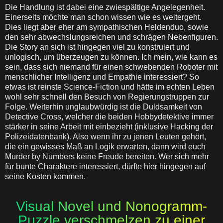
Die Handlung ist dabei eine zwiespältige Angelegenheit.
Einerseits möchte man schon wissen wie es weitergeht.
Dies liegt aber eher am sympathischen Heldenduo, sowie
den sehr abwechslungsreichen und schrägen Nebenfiguren.
Die Story an sich ist hingegen viel zu konstruiert und
unlogisch, um überzeugen zu können. Ich mein, wie kann es
sein, dass sich niemand für einen schwebenden Roboter mit
menschlicher Intelligenz und Empathie interessiert? So
etwas ist reinste Science-Fiction und hätte im echten Leben
wohl sehr schnell den Besuch von Regierungstruppen zur
Folge. Weiterhin unglaubwürdig ist die Duldsamkeit von
Detective Cross, welcher die beiden Hobbydetektive immer
stärker in seine Arbeit mit einbezieht (inklusive Hacking der
Polizeidatenbank). Also wenn ihr zu jenen Leuten gehört,
die ein gewisses Maß an Logik erwarten, dann wird euch
Murder by Numbers keine Freude bereiten. Wer sich mehr
für bunte Charaktere interessiert, dürfte hier hingegen auf
seine Kosten kommen.
Visual Novel und Nonogramm-
Puzzle verschmelzen zu einer