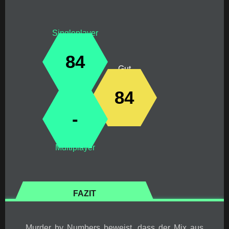
Singleplayer
84
Gut
84
-
Multiplayer
FAZIT
Murder by Numbers beweist, dass der Mix aus