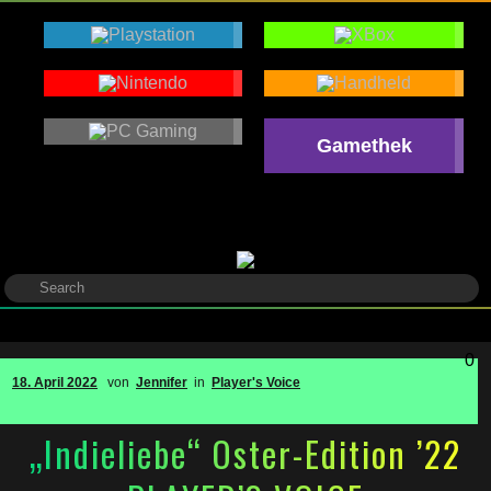
Gamethek
0
18. April 2022
von
Jennifer
in
Player's Voice
„Indieliebe“ Oster-Edition ’22