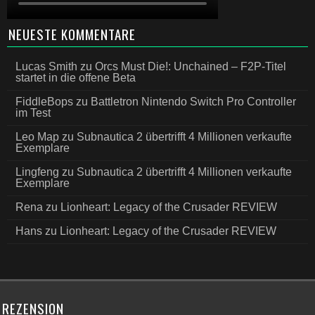
NEUESTE KOMMENTARE
Lucas Smith
zu
Orcs Must Die!: Unchained – F2P-Titel
startet in die offene Beta
FiddleBops
zu
Battletron Nintendo Switch Pro Controller
im Test
Leo Map
zu
Subnautica 2 übertrifft 4 Millionen verkaufte
Exemplare
Lingfeng
zu
Subnautica 2 übertrifft 4 Millionen verkaufte
Exemplare
Rena
zu
Lionheart: Legacy of the Crusader REVIEW
Hans
zu
Lionheart: Legacy of the Crusader REVIEW
REZENSION