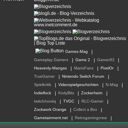
Games-Mag
|
Gameplay Gamers
Game 2
Gamer83
|
|
|
Heavenly-Mangas
MarioFans
PixelOr
|
|
|
TrueGamer
Nintendo Switch Forum
|
|
Spielkritik
Videospielgeschichten
N-Mag
|
|
|
Indieflock
KodyBits
Zockerheim
|
|
|
twitch/noviiq
TVGC
RLC-Gamer
|
|
|
Zockwork Orange
Collect a Box
|
|
Gametainment.net
Retrogamingcrew
|
|