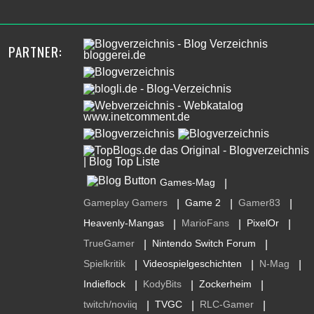
PARTNER:
Games-Mag
|
Gameplay Gamers
Game 2
Gamer83
|
|
|
Heavenly-Mangas
MarioFans
PixelOr
|
|
|
TrueGamer
Nintendo Switch Forum
|
|
Spielkritik
Videospielgeschichten
N-Mag
|
|
|
Indieflock
KodyBits
Zockerheim
|
|
|
twitch/noviiq
TVGC
RLC-Gamer
|
|
|