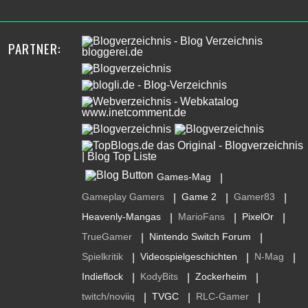
PARTNER:
Games-Mag
|
Gameplay Gamers
Game 2
Gamer83
|
|
|
Heavenly-Mangas
MarioFans
PixelOr
|
|
|
TrueGamer
Nintendo Switch Forum
|
|
Spielkritik
Videospielgeschichten
N-Mag
|
|
|
Indieflock
KodyBits
Zockerheim
|
|
|
twitch/noviiq
TVGC
RLC-Gamer
|
|
|