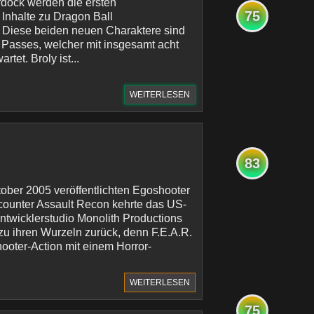
rdock werden die ersten
75
 Inhalte zu Dragon Ball
t. Diese beiden neuen Charaktere sind
Z Passes, welcher mit insgesamt acht
tet. Broly ist...
WEITERLESEN
83
tober 2005 veröffentlichten Egoshooter
ncounter Assault Recon kehrte das US-
twicklerstudio Monolith Productions
u ihren Wurzeln zurück, denn F.E.A.R.
ooter-Action mit einem Horror-
WEITERLESEN
75