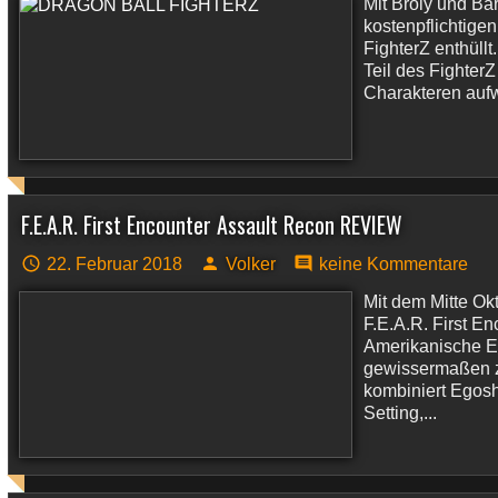
Mit Broly und Ba
kostenpflichtigen
FighterZ enthüll
Teil des Fighter
Charakteren aufwar
F.E.A.R. First Encounter Assault Recon REVIEW
22. Februar 2018
Volker
keine Kommentare
Mit dem Mitte Ok
F.E.A.R. First E
Amerikanische En
gewissermaßen z
kombiniert Egosh
Setting,...