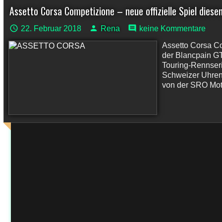
Assetto Corsa Competizione – neue offizielle Spiel die
22. Februar 2018
Rena
keine Kommentare
Assetto Corsa Co
der Blancpain GT 
Touring-Rennseri
Schweizer Uhren
von der SRO Moto